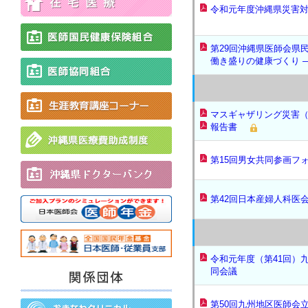
令和元年度沖縄県災害
第29回沖縄県医師会県
働き盛りの健康づくり 
マスギャザリング災害（
報告書
第15回男女共同参画フ
第42回日本産婦人科医
令和元年度（第41回）
同会議
第50回九州地区医師会