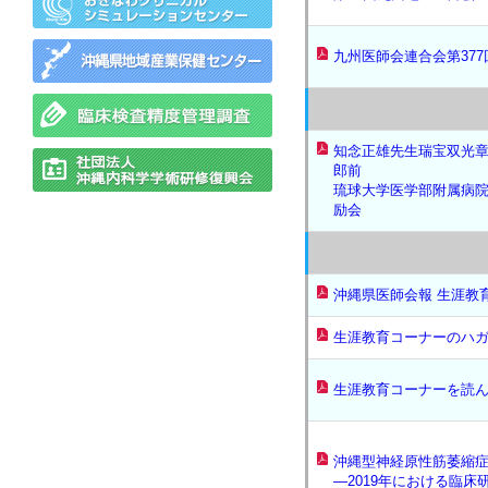
九州医師会連合会第37
知念正雄先生瑞宝双光章
郎前
琉球大学医学部附属病院
励会
沖縄県医師会報 生涯教
生涯教育コーナーのハガ
生涯教育コーナーを読
沖縄型神経原性筋萎縮
―2019年における臨床