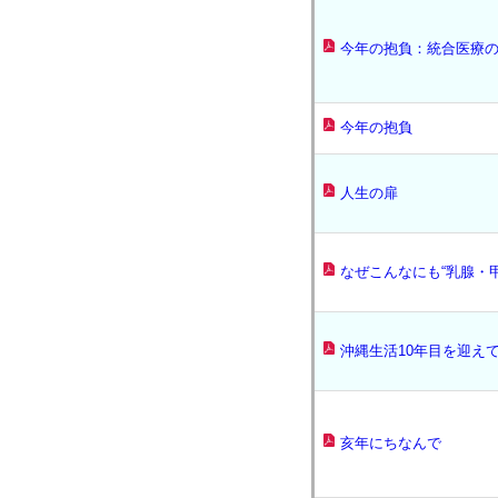
今年の抱負：統合医療
今年の抱負
人生の扉
なぜこんなにも“乳腺・
沖縄生活10年目を迎え
亥年にちなんで