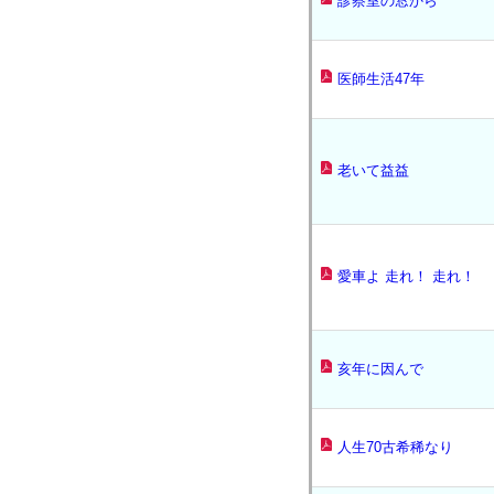
診察室の窓から
医師生活47年
老いて益益
愛車よ 走れ！ 走れ！
亥年に因んで
人生70古希稀なり