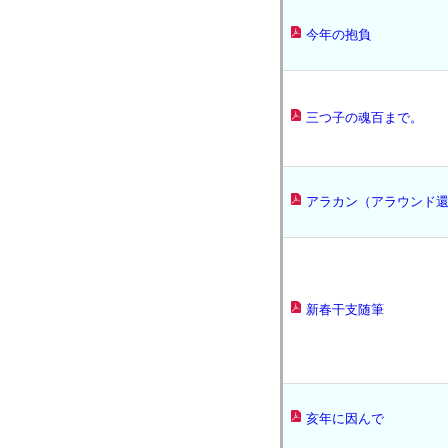
今年の抱負
三つ子の魂百まで。
アラカン（アラウンド還
新春干支随筆
亥年に因んで