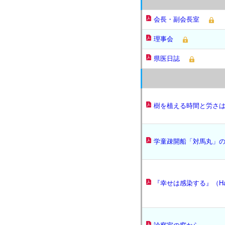
会長・副会長室
理事会
県医日誌
樹を植える時間と労さ
学童疎開船「対馬丸」
『幸せは感染する』（Happy