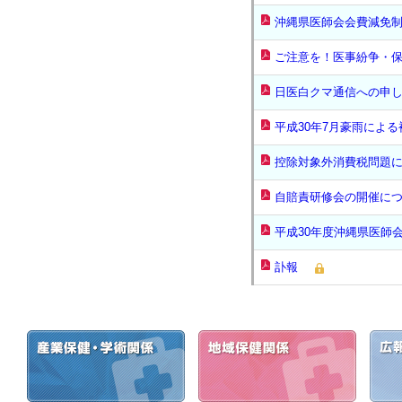
沖縄県医師会会費減免
ご注意を！医事紛争・
日医白クマ通信への申
平成30年7月豪雨によ
控除対象外消費税問題
自賠責研修会の開催に
平成30年度沖縄県医師
訃報