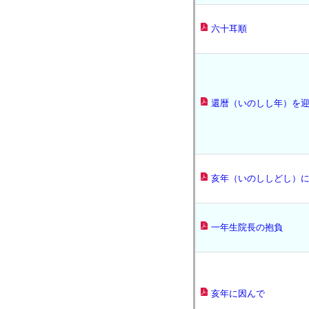
六十耳順
還暦（いのしし年）を
亥年（いのししどし）
一年生院長の抱負
亥年に因んで