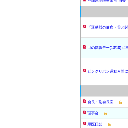
沖縄県病院事業局 局長
「運動器の健康・骨と関
目の愛護デー(10/10) 
ピンクリボン運動月間
会長・副会長室
理事会
県医日誌