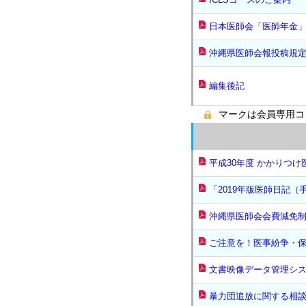
日本医師会「医師年金
沖縄県医師会報投稿規
編集後記
マークは会員専用コ
平成30年度 かかりつ
「2019年版医師日記
沖縄県医師会会費減免
ご注意を！医事紛争・
文書映像データ管理シ
暴力団追放に関する相