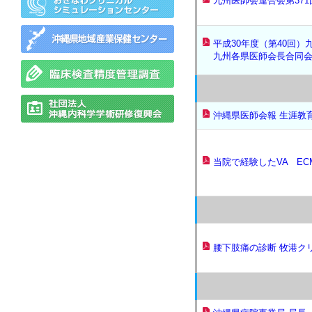
九州医師会連合会第37
平成30年度（第40回
九州各県医師会長合同
沖縄県医師会報 生涯教
当院で経験したVA EC
腰下肢痛の診断 牧港ク