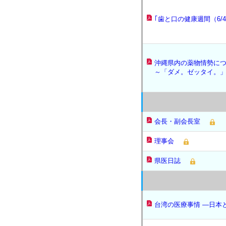
｢歯と口の健康週間（6/4
沖縄県内の薬物情勢に
～「ダメ。ゼッタイ。
会長・副会長室
理事会
県医日誌
台湾の医療事情 ―日本