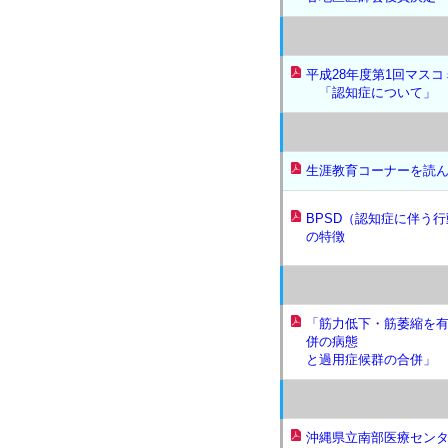
平成28年度第1回マス
「認知症について」
生涯教育コーナーを読
BPSD（認知症に伴う
の特徴
「筋力低下・筋萎縮を
併の病態
と過用症候群の合併」
沖縄県立南部医療セン