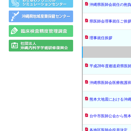
沖縄県医師会就任の抱
県医師会理事就任ご挨
理事就任挨拶
平成28年度都道府県医
沖縄県医師会医療救護班
熊本大地震における沖
台中市医師公会から熊
各地区医師会役員決定