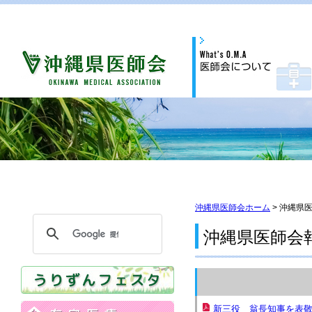
沖縄県医師会ホーム
> 沖縄県
沖縄県医師会
新三役 翁長知事を表