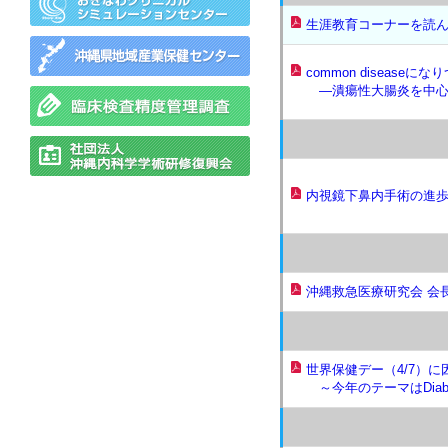
生涯教育コーナーを読
common diseas
―潰瘍性大腸炎を中心
内視鏡下鼻内手術の進
沖縄救急医療研究会 会
世界保健デー（4/7）に
～今年のテーマはDiab