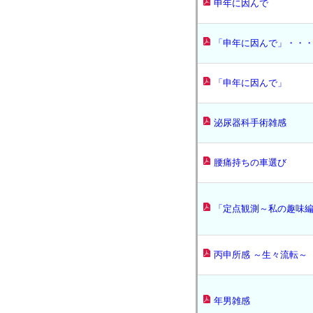
申年に因んで
「申年に因んで」・・
「申年に因んで」
泌尿器科手術雑感
腰痛持ちの車選び
「定点観測～私の趣味
丙申所感 ～生々流転～
年男雑感