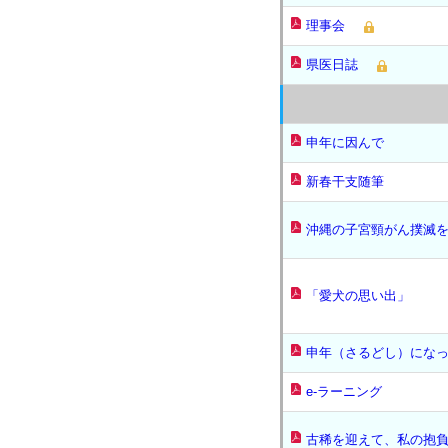
理事会
県医日誌
申年に因んで
新春干支随筆
沖縄の子宮頸がん撲滅
「愛犬の思い出」
申年（さるどし）にな
e-ラーニング
古稀を迎えて、私の抱