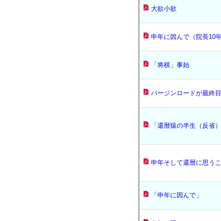
大欲小欲
申年に因んで（院長10
「将棋」事始
バージンロードが最終
「還暦猿の半生（反省
申年そして還暦に思う
「申年に因んで」